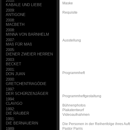
2010:
Maske
KABALE UND LIEBE
2009:
Requisite
ANTIGONE
2008:
MACBETH
2008:
MINNA VON BARNHELM
2007:
Ausstellung
MAß FÜR MAß
2005:
DIENER ZWEIER HERREN
2003:
BECKET
2001:
Programmheft
DON JUAN
2000:
GRETCHENTRAGÖDIE
1997:
DER SCHÜRZENJÄGER
Programmheftgestaltung
1994:
CLAVIGO
Bühnenphotos
1992:
Plakatentwurf
DIE RÄUBER
Videoaufnahmen
1991:
DIE BERNAUERIN
Die Personen in der Reihenfolge ihres Auft
Pastor Parris
1989: