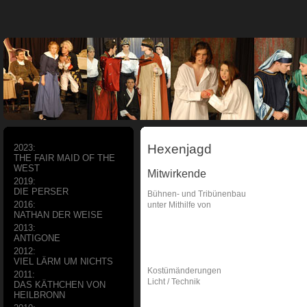
Hexenjagd
2023:
THE FAIR MAID OF THE
WEST
Mitwirkende
2019:
DIE PERSER
Bühnen- und Tribünenbau
2016:
unter Mithilfe von
NATHAN DER WEISE
2013:
ANTIGONE
2012:
VIEL LÄRM UM NICHTS
Kostümänderungen
2011:
Licht / Technik
DAS KÄTHCHEN VON
HEILBRONN