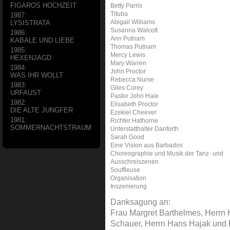
FIGAROS HOCHZEIT
Betty Parris
Tituba
1987:
Abigail Williams
LYSISTRATA
Susanna Walcott
1986:
Ann Putnam
KABALE UND LIEBE
Thomas Putnam
1985:
Mercy Lewis
HEXENJAGD
Mary Warren
1984:
John Proctor
WAS IHR WOLLT
Rebecca Nurse
1983:
Giles Corey
URFAUST
Pastor John Hale
1982:
Elisabeth Proctor
DIE ALTE JUNGFER
Ezekiel Cheever
1981:
Richter Hathorne
SOMMERNACHTSTRAUM
Unterstatthalter Danforth
Sarah Good
Eine Vision aus Barbados
Choreographie und Musik der Tanz- und
Ausschreiszenen
Souffleuse
Organisation
Inszenierung
Danksagung an:
Frau Margret Barthelmes, Herrn
Schauer, Herrn Hans Hajak und 