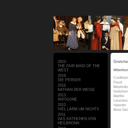
Gretche
2023:
THE FAIR MAID OF THE
Mitwirke
WEST
2019:
Conféren
DIE PERSER
Faust
2016:
Mephisto
NATHAN DER WEISE
Gretchen
2013:
Marthe
ANTIGONE
Lieschen
2012:
Valentin
VIEL LÄRM UM NICHTS
Böse Gei
2011:
DAS KÄTHCHEN VON
HEILBRONN