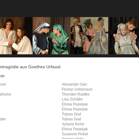
ntragödie aus Goethes Urfaust
nde
cier
Alexander Gier
Florian Unbehaun
pheles
Thorsten Radtke
Lisa Schäfer
Elvisa Pepeljak
Elvisa Pepeljak
Tobias Graf
ster
Tobias Graf
Juliane Knörr
Elvisa Pepeljak
Susanne Pickel
Simone Velte