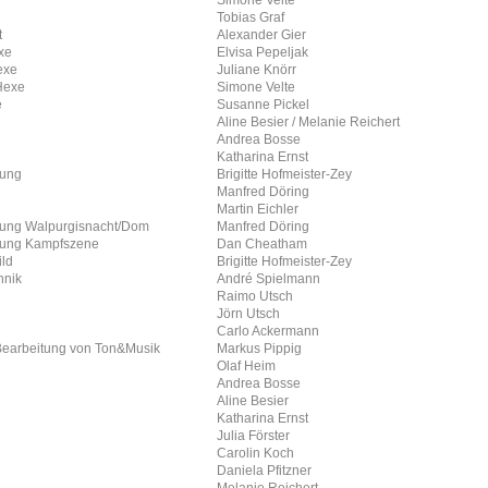
Tobias Graf
t
Alexander Gier
xe
Elvisa Pepeljak
exe
Juliane Knörr
Hexe
Simone Velte
e
Susanne Pickel
Aline Besier / Melanie Reichert
Andrea Bosse
Katharina Ernst
rung
Brigitte Hofmeister-Zey
Manfred Döring
Martin Eichler
rung Walpurgisnacht/Dom
Manfred Döring
rung Kampfszene
Dan Cheatham
ld
Brigitte Hofmeister-Zey
hnik
André Spielmann
Raimo Utsch
Jörn Utsch
Carlo Ackermann
 Bearbeitung von Ton&Musik
Markus Pippig
Olaf Heim
e
Andrea Bosse
Aline Besier
Katharina Ernst
Julia Förster
Carolin Koch
Daniela Pfitzner
Melanie Reichert