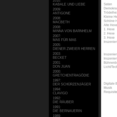
2010:
Satan
KABALE UND LIEBE
Demokra
2009:
Trödelhe
ANTIGONE
Kleine H
2008:
Schöne 
MACBETH
Alte Hex
2008:
1. Hexe
MINNA VON BARNHELM
2. Hexe
2007:
3. Hexe
MAß FÜR MAß
Inszenie
2005:
DIENER ZWEIER HERREN
2003:
Inszenie
BECKET
Inszenie
2001:
Bühnenbi
DON JUAN
Licht/Tec
2000:
GRETCHENTRAGÖDIE
1997:
Digitale
DER SCHÜRZENJÄGER
Musik
1994:
Requisit
CLAVIGO
1992:
DIE RÄUBER
1991:
DIE BERNAUERIN
1989: