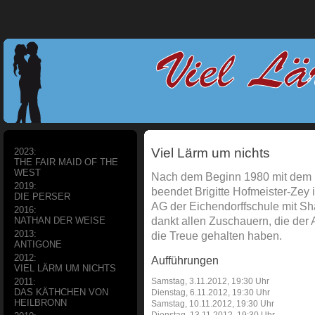
Viel Lärm um nichts
2023:
THE FAIR MAID OF THE
WEST
Nach dem Beginn 1980 mit dem
2019:
beendet Brigitte Hofmeister-Zey i
DIE PERSER
AG der Eichendorffschule mit Sh
2016:
dankt allen Zuschauern, die der 
NATHAN DER WEISE
2013:
die Treue gehalten haben.
ANTIGONE
2012:
Aufführungen
VIEL LÄRM UM NICHTS
Samstag, 3.11.2012, 19:30 Uhr
2011:
DAS KÄTHCHEN VON
Dienstag, 6.11.2012, 19:30 Uhr
HEILBRONN
Samstag, 10.11.2012, 19:30 Uhr
Dienstag, 13.11.2012, 19:30 Uhr