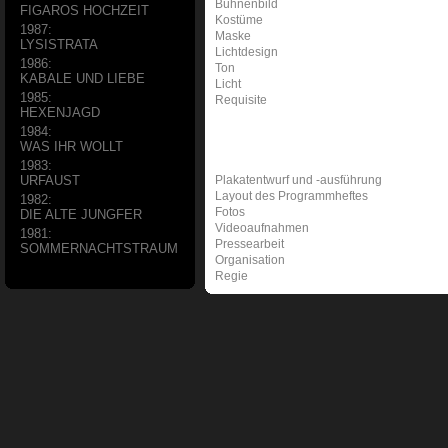
Bühnenbild
FIGAROS HOCHZEIT
Kostüme
1987:
Maske
LYSISTRATA
Lichtdesign
1986:
Ton
KABALE UND LIEBE
Licht
1985:
Requisite
HEXENJAGD
1984:
WAS IHR WOLLT
1983:
Plakatentwurf und -ausführung
URFAUST
Layout des Programmheftes
1982:
Fotos
DIE ALTE JUNGFER
Videoaufnahmen
1981:
Pressearbeit
SOMMERNACHTSTRAUM
Organisation
Regie