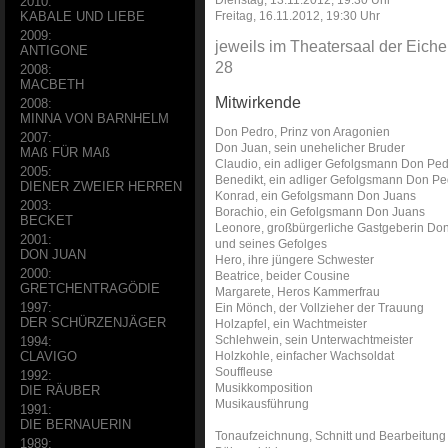
2010:
Freitag, 16.11.2012, 19:30 Uhr
KABALE UND LIEBE
2009:
jeweils im Theatersaal der Eiche
ANTIGONE
28
2008:
MACBETH
Mitwirkende
2008:
MINNA VON BARNHELM
Don Pedro, Prinz von Aragonien
2007:
Don Juan, sein unehelicher Bruder
MAß FÜR MAß
Claudio, ein adliger Gefolgsmann Don Pe
2005:
Benedikt, ein adliger Gefolgsmann Don Pe
DIENER ZWEIER HERREN
Konrad, ein Gefolgsmann Don Juans
2003:
Borachio, ein Gefolgsmann Don Juans
BECKET
Leonore, großbürgerliche Gastgeberin Do
2001:
und seines Gefolges
DON JUAN
Hero, ihre jüngere Schwester
2000:
Beatrice, beider Cousine
GRETCHENTRAGÖDIE
Margarete, Heros Kammerfrau
1997:
Ein Mönch, der Vollzieher der Trauung
DER SCHÜRZENJÄGER
Holzapfel, ein Wachtmeister
Schlehwein, sein Unterwachtmeister
1994:
Holzkohle, einfacher Wachsoldat
CLAVIGO
Souffleuse
1992:
Musikkomposition
DIE RÄUBER
Musikausführung
1991:
DIE BERNAUERIN
Tonaufzeichnung, Schnitt und Bearbeitung
1989: